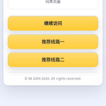
问本页面
继续访问
推荐线路一
推荐线路二
© k8 2004-2026. All rights reserved.